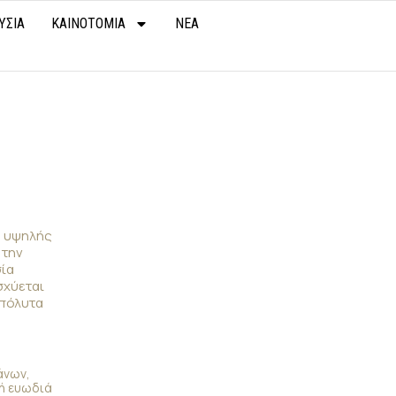
ΥΣΙΑ
ΚΑΙΝΟΤΟΜΙΑ
ΝΕΑ
α υψηλής
 την
σία
σχύεται
απόλυτα
άνων,
κή ευωδιά