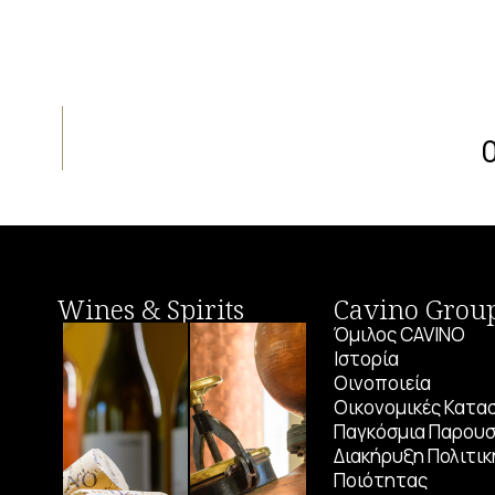
Wines & Spirits
Cavino Grou
Όμιλος CAVINO
Ιστορία
Οινοποιεία
Οικονομικές Κατα
Παγκόσμια Παρουσ
Διακήρυξη Πολιτικ
Ποιότητας