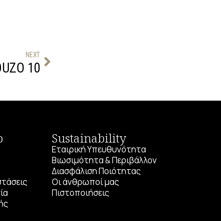
NEXT
OUZO 10
p
Sustainability
Εταιρική Υπευθυνότητα
Βιωσιμότητα & Περιβάλλον
Διασφάλιση Ποιότητας
στάσεις
Οι άνθρωποί μας
ία
Πιστοποιήσεις
ής