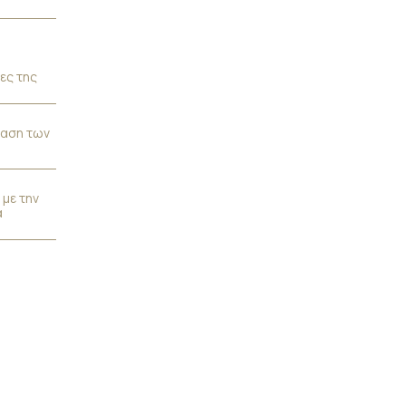
ες της
ταση των
 με την
ά